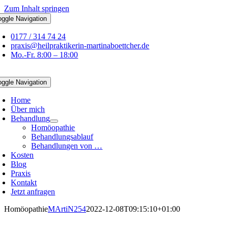
Zum Inhalt springen
oggle Navigation
0177 / 314 74 24
praxis@heilpraktikerin-martinaboettcher.de
Mo.-Fr. 8:00 – 18:00
oggle Navigation
Home
Über mich
Behandlung
Homöopathie
Behandlungsablauf
Behandlungen von …
Kosten
Blog
Praxis
Kontakt
Jetzt anfragen
Homöopathie
MArtiN254
2022-12-08T09:15:10+01:00