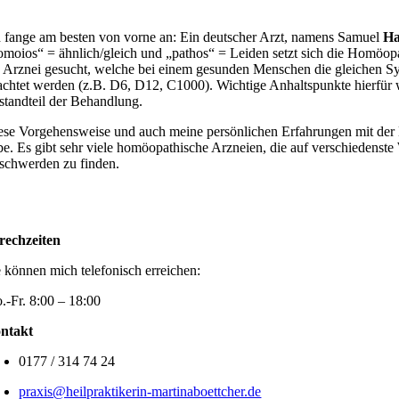
h fange am besten von vorne an: Ein deutscher Arzt, namens Samuel
H
omoios“ = ähnlich/gleich und „pathos“ = Leiden setzt sich die Homöo
e Arznei gesucht, welche bei einem gesunden Menschen die gleichen Sy
achtet werden (z.B. D6, D12, C1000). Wichtige Anhaltspunkte hierfür wä
standteil der Behandlung.
ese Vorgehensweise und auch meine persönlichen Erfahrungen mit der 
be. Es gibt sehr viele homöopathische Arzneien, die auf verschiedenst
schwerden zu finden.
rechzeiten
e können mich telefonisch erreichen:
.-Fr. 8:00 – 18:00
ntakt
0177 / 314 74 24
praxis@heilpraktikerin-martinaboettcher.de